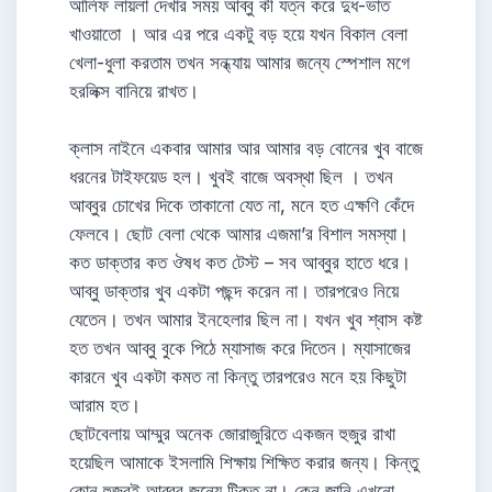
আলিফ লায়লা দেখার সময় আব্বু কী যত্ন করে দুধ-ভাত
খাওয়াতো । আর এর পরে একটু বড় হয়ে যখন বিকাল বেলা
খেলা-ধুলা করতাম তখন সন্ধ্যায় আমার জন্যে স্পেশাল মগে
হরলিক্স বানিয়ে রাখত।
ক্লাস নাইনে একবার আমার আর আমার বড় বোনের খুব বাজে
ধরনের টাইফয়েড হল। খুবই বাজে অবস্থা ছিল । তখন
আব্বুর চোখের দিকে তাকানো যেত না, মনে হত এক্ষণি কেঁদে
ফেলবে। ছোট বেলা থেকে আমার এজমা’র বিশাল সমস্যা।
কত ডাক্তার কত ঔষধ কত টেস্ট – সব আব্বুর হাতে ধরে।
আব্বু ডাক্তার খুব একটা পছন্দ করেন না। তারপরেও নিয়ে
যেতেন। তখন আমার ইনহেলার ছিল না। যখন খুব শ্বাস কষ্ট
হত তখন আব্বু বুকে পিঠে ম্যাসাজ করে দিতেন। ম্যাসাজের
কারনে খুব একটা কমত না কিন্তু তারপরেও মনে হয় কিছুটা
আরাম হত।
ছোটবেলায় আম্মুর অনেক জোরাজুরিতে একজন হুজুর রাখা
হয়েছিল আমাকে ইসলামি শিক্ষায় শিক্ষিত করার জন্য। কিন্তু
কোন হুজুরই আব্বুর জন্যে টিকত না। কেন জানি এখনো