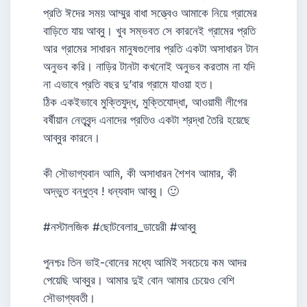
প্রতি ঈদের সময় আম্মুর বাধা সত্ত্বেও আমাকে নিয়ে গ্রামের
বাড়িতে যায় আব্বু। খুব সম্ভবত সে কারনেই গ্রামের প্রতি
আর গ্রামের সাধারন মানুষগুলোর প্রতি একটা অসাধারন টান
অনুভব করি। নাড়ির টানটা কখনোই অনুভব করতাম না যদি
না এভাবে প্রতি বছর দু’বার গ্রামে যাওয়া হত।
ঠিক একইভাবে মুক্তিযুদ্ধ, মুক্তিযোদ্ধা, আওয়ামী লীগের
বর্ষীয়ান নেতৃবৃন্দ এনাদের প্রতিও একটা শ্রদ্ধা তৈরি হয়েছে
আব্বুর কারনে।
কী সৌভাগ্যবান আমি, কী অসাধারন শৈশব আমার, কী
অদ্ভুত বন্ধুত্ব ! ধন্যবাদ আব্বু। 🙂
#নস্টালজিক #ছোটবেলার_ডায়েরী #আব্বু
পুনশ্চঃ তিন ভাই-বোনের মধ্যে আমিই সবচেয়ে কম আদর
পেয়েছি আব্বুর। আমার দুই বোন আমার চেয়েও বেশি
সৌভাগ্যবতী।